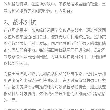
的风格与特点。在这场对决中，不仅是技术层面的较量，更
是两种足球哲学之间的碰撞，让人期待。
2、战术对抗
在这场比赛中，东京绿茵采用了高位逼抢战术，通过快速回
收控球权来压迫福田黄蜂，使其无法顺利组织进攻。这种策
略有效地限制了对手发挥，同时也展现了他们强大的体能储
备与团队配合能力。每当福田黄蜂试图展开进攻时，总能看
到东京绿茵队员迅速回撤，将其围堵在防线外围，让他们难
以找到突破口。
而福田黄蜂则采取了更加灵活机动的反击策略，他们善于利
用速度快的小前锋进行快速反击。在面对东京绿茵强大压力
时，福田黄蜂依靠精准传球与巧妙跑位寻找机会，通过快速
移动打乱对方防线，这种战术彰显出他们优雅而又富有激情
的一面。