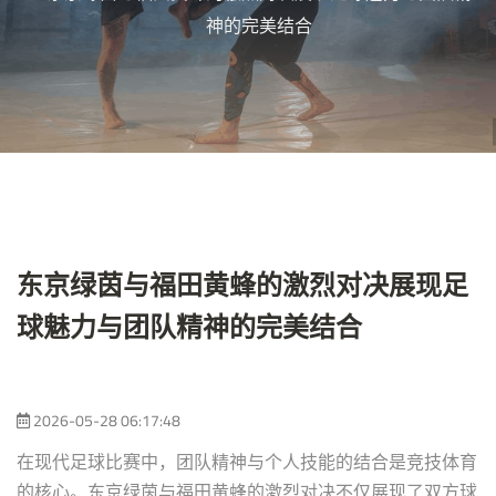
神的完美结合
东京绿茵与福田黄蜂的激烈对决展现足
球魅力与团队精神的完美结合
2026-05-28 06:17:48
在现代足球比赛中，团队精神与个人技能的结合是竞技体育
的核心。东京绿茵与福田黄蜂的激烈对决不仅展现了双方球