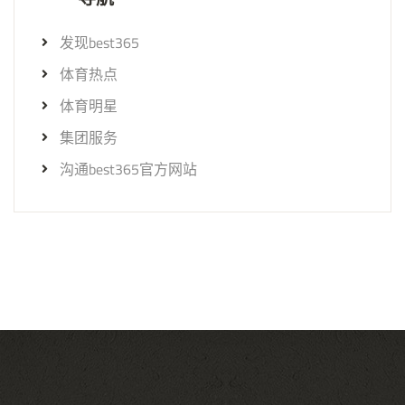
发现best365
体育热点
体育明星
集团服务
沟通best365官方网站