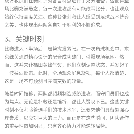
双方教练们在赛前针对各自特点进行了充分准备，这使得整
场比赛充满悬念，每一次进攻都有可能改写比分，也让观众
始终保持高度关注。这种紧张刺激让人感受到足球战术博弈
之美，也体现出两队各自对于胜利的不懈追求。
3、关键时刻
比赛进入下半场后，局势愈发紧张。在一次角球机会中，东
京绿茵通过精心设计的配合成功破门，引爆现场氛围。然
而，这并未让福田黄蜂气馁，他们立刻调整状态，并发起了
一波猛烈反击。此时，全场观众屏息凝视，每个人都清楚，
这是一场不可预测且充满变数的较量。
随着时间推移，两队都频频制造威胁进攻，而守门员们也成
为焦点。无论是扑救还是挡拆，都让人赞叹不已。这些关键
时刻不仅考验着选手们的技术水平，还要求他们具备超强心
理素质，以应对巨大的压力。而正是在这些瞬间，团队合作
的重要性愈加明显，只有齐心协力才能逆转局势。