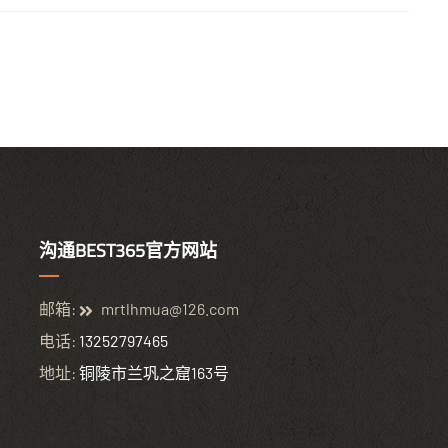
沟通BEST365官方网站
邮箱:
mrtlhmua@126.com
电话:
13252797465
地址:
铜陵市兰巩之窟163号