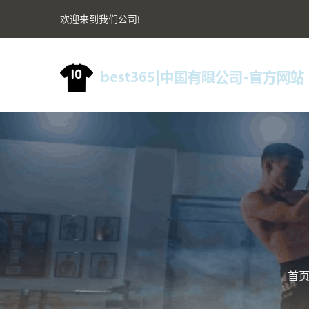
欢迎来到我们公司!
首