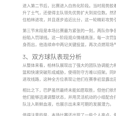
进入第二节后，比赛进入白热化阶段。当时局势胶
升了士气，还使得主队领先优势扩大到双位数。然
住柏林进攻，并且逐步追近比分，这一轮精彩攻势
第三节末段是本场比赛最为紧张的一刻，两队你争
纷陷入罚球线。这一阶段观众情绪高涨，每一次罚
身而出，他连续命中两记关键投篮，再次点燃现场
3、双方球队表现分析
从整体来看，柏林队展现出了强大的团队协调能力
篮和快速突破形成威胁，使得防守方难以招架。同
进攻线路，这种全方位表现让他们在赛季初显露出
相比之下，巴萨虽然最终未能如愿取胜，但他们依
他们能够迅速调整状态，并用灵活机动的小组配合
队注入新鲜血液，也展示出未来可期的发展潜力。
值得注意的是，本场比赛还出现了一些个人亮点。