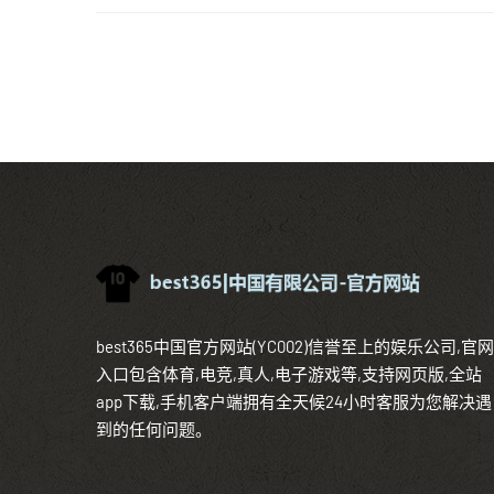
best365中国官方网站(YC002)信誉至上的娱乐公司,官网
入口包含体育,电竞,真人,电子游戏等,支持网页版,全站
app下载,手机客户端拥有全天候24小时客服为您解决遇
到的任何问题。