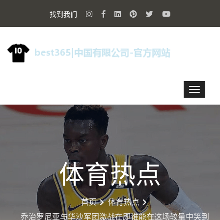
找到我们
体育热点
首页
体育热点
乔治罗尼亚与华沙军团激战在即谁能在这场较量中笑到