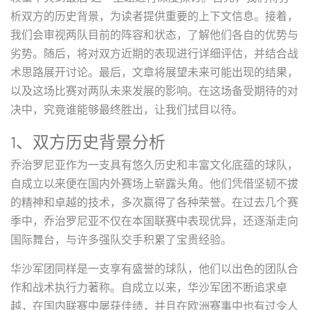
析双方的历史背景，为读者提供重要的上下文信息。接着，
我们会审视两队目前的阵容和状态，了解他们各自的优势与
劣势。随后，将对双方近期的表现进行详细评估，并结合战
术思路展开讨论。最后，文章将展望未来可能出现的结果，
以及这场比赛对两队未来发展的影响。在这场备受期待的对
决中，究竟谁能够最终胜出，让我们拭目以待。
1、双方历史背景分析
乔治罗尼亚作为一支具有悠久历史和丰富文化底蕴的球队，
自成立以来便在国内外赛场上崭露头角。他们凭借坚韧不拔
的精神和卓越的技术，多次赢得了各种荣誉。在过去几个赛
季中，乔治罗尼亚不仅在本国联赛中表现优异，还逐渐走向
国际舞台，与许多强队交手积累了宝贵经验。
华沙军团同样是一支享有盛誉的球队，他们以出色的团队合
作和战术执行力著称。自成立以来，华沙军团不断追求卓
越，在国内联赛中屡获佳绩，并且在欧洲赛事中也有过令人