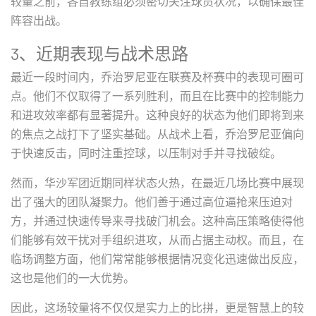
较量之前，各自教练组必须密切关注球员状况，以确保最佳
阵容出战。
3、近期表现与战术思路
最近一段时间内，乔治罗尼亚在联赛及杯赛中的表现可圈可
点。他们不仅取得了一系列胜利，而且在比赛中的控制能力
和进攻效率都有显著提升。这种良好的状态为他们即将到来
的焦点之战打下了坚实基础。从战术上看，乔治罗尼亚偏向
于快速反击，同时注重控球，以压制对手并寻找破绽。
然而，华沙军团近期同样状态火热，在最近几场比赛中展现
出了强大的团队凝聚力。他们善于通过高位逼抢来压迫对
方，并通过快速传导来寻找破门机会。这种高压策略使得他
们能够有效干扰对手组织进攻，从而占据主动权。而且，在
临场调整方面，他们常常能够根据情况变化迅速做出反应，
这也是他们的一大优势。
因此，这场较量将不仅仅是实力上的比拼，更是智慧上的较