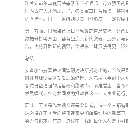
随着安道尔与曼雷萨等队伍不断崛起，可以预见的
国内青年人才涌现，加之各类赛事日益增多，将吸
优秀选手。同时，各级别联赛间也形成了一定程度
另一方面，国际舞台上日益频繁的信息交流，让西
数据分析等方面，都有望迎来新的突破。此外，与
营，也将开辟新的视野，使得本土球员获得更广泛
总结：
安道尔与曼雷萨之间激烈对决所折射出的，不仅是
班牙篮球联赛蓬勃发展的缩影。从竞技水平到个人
领域日益增强的话语权和影响力。不难看出，当今
发展模式，各方共同发力推动着这一伟大事业前行
因此，无论是作为观众还是参与者，每一个人都有
球必将在不久后的将来迎来更加辉煌灿烂的新篇章
努力与追求。在这一过程中，我们每个人都是不可