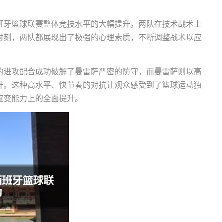
班牙篮球联赛整体竞技水平的大幅提升。两队在技术战术上
时刻，两队都展现出了极强的心理素质，不断调整战术以应
的进攻配合成功破解了曼雷萨严密的防守，而曼雷萨则以高
升。这种高水平、快节奏的对抗让观众感受到了篮球运动独
应变能力上的全面提升。