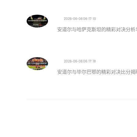
2026-06-06 06:17:10
安道尔与哈萨克斯坦的精彩对决分析
2026-06-06 06:17:18
安道尔与毕尔巴鄂的精彩对决比分揭