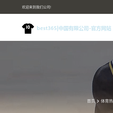
欢迎来到我们公司!
首页
体育热