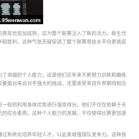
的表现也愈加成熟，这为整个联赛注入了新的活力。新生代
争取胜利，这种气氛无疑促进了整个联赛竞技水平向更高层
出了卓越的个人能力，这是他们近年来不断努力训练和磨练
仅要面对来自对手强大的挑战，还需承受来自外界期待和压
另一些则利用身体优势进行强攻得分。他们不仅仅依赖于天
己的综合素质。这种个人能力的发展，不仅使得比赛更加激
通过系统化培养年轻人才，以此来增强球队竞争力。这种良