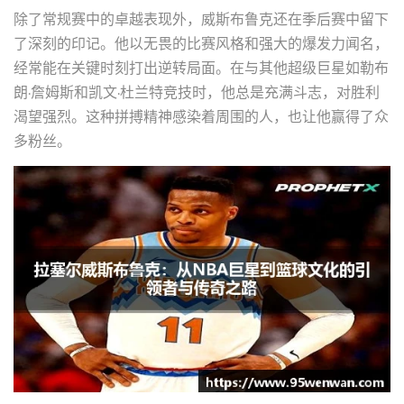
除了常规赛中的卓越表现外，威斯布鲁克还在季后赛中留下
了深刻的印记。他以无畏的比赛风格和强大的爆发力闻名，
经常能在关键时刻打出逆转局面。在与其他超级巨星如勒布
朗·詹姆斯和凯文·杜兰特竞技时，他总是充满斗志，对胜利
渴望强烈。这种拼搏精神感染着周围的人，也让他赢得了众
多粉丝。