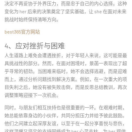
决定不再妥协于外界压力，而是忠于自己的内心选择。这种
变化为 her 后来的决策奠定了坚实基础，让 she 在面对未来
挑战时始终保持清晰方向。
best365官方网站
4、应对挫折与困难
人生道路上难免会遭遇挫折，对于年轻人来说，这可能是最
具挑战性的部分。然而，在面对困境时，景菡一表现出了超
乎寻常的韧劲。当困难来临时，她不会选择逃避，而是迎难
而上，通过分析问题找到解决方案。例如，在一次重大的项
目失利之后，她没有被失败击倒，而是反思总结教训，再次
调整策略迎接下一次机会。
同时，与朋友们相互扶持也是很重要的一环。在艰难时期，
她总能依靠身边的小伙伴，共同分担压力并给予彼此鼓励。
他们之间建立起深厚友谊，以至于在一起分享喜悦与悲伤，
这样温暖又坚定的支持网络成为 her 心灵支柱，为 her 提供