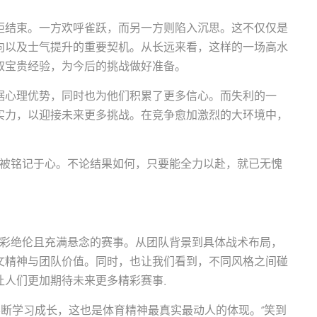
距结束。一方欢呼雀跃，而另一方则陷入沉思。这不仅仅是
向以及士气提升的重要契机。从长远来看，这样的一场高水
取宝贵经验，为今后的挑战做好准备。
据心理优势，同时也为他们积累了更多信心。而失利的一
实力，以迎接未来更多挑战。在竞争愈加激烈的大环境中，
将被铭记于心。不论结果如何，只要能全力以赴，就已无愧
！
精彩绝伦且充满悬念的赛事。从团队背景到具体战术布局，
文精神与团队价值。同时，也让我们看到，不同风格之间碰
人们更加期待未来更多精彩赛事.
断学习成长，这也是体育精神最真实最动人的体现。“笑到