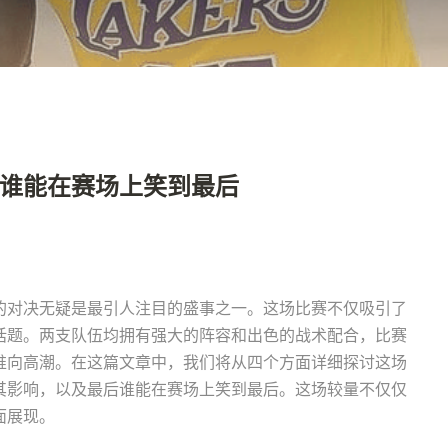
谁能在赛场上笑到最后
的对决无疑是最引人注目的盛事之一。这场比赛不仅吸引了
话题。两支队伍均拥有强大的阵容和出色的战术配合，比赛
推向高潮。在这篇文章中，我们将从四个方面详细探讨这场
其影响，以及最后谁能在赛场上笑到最后。这场较量不仅仅
面展现。