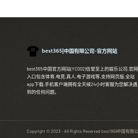
best365中国官方网站(YC002)信誉至上的娱乐公司,官网
入口包含体育,电竞,真人,电子游戏等,支持网页版,全站
app下载,手机客户端拥有全天候24小时客服为您解决遇
到的任何问题。
Copyright © 2023 - All Rights Reserved
best365|中国有