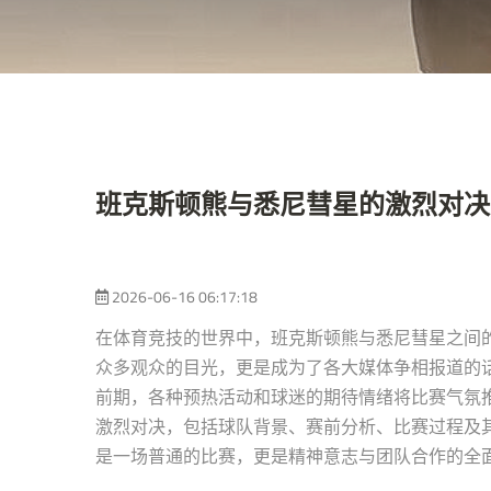
班克斯顿熊与悉尼彗星的激烈对决
2026-06-16 06:17:18
在体育竞技的世界中，班克斯顿熊与悉尼彗星之间
众多观众的目光，更是成为了各大媒体争相报道的
前期，各种预热活动和球迷的期待情绪将比赛气氛
激烈对决，包括球队背景、赛前分析、比赛过程及
是一场普通的比赛，更是精神意志与团队合作的全