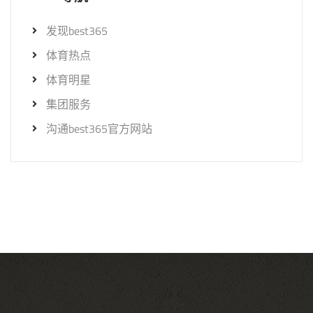
发现best365
体育热点
体育明星
集团服务
沟通best365官方网站