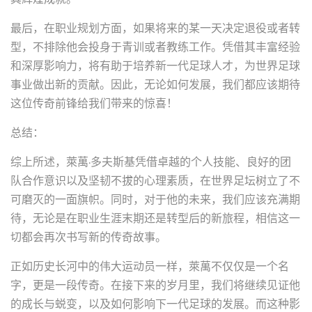
最后，在职业规划方面，如果将来的某一天决定退役或者转
型，不排除他会投身于青训或者教练工作。凭借其丰富经验
和深厚影响力，将有助于培养新一代足球人才，为世界足球
事业做出新的贡献。因此，无论如何发展，我们都应该期待
这位传奇前锋给我们带来的惊喜！
总结：
综上所述，萊萬·多夫斯基凭借卓越的个人技能、良好的团
队合作意识以及坚韧不拔的心理素质，在世界足坛树立了不
可磨灭的一面旗帜。同时，对于他的未来，我们应该充满期
待，无论是在职业生涯末期还是转型后的新旅程，相信这一
切都会再次书写新的传奇故事。
正如历史长河中的伟大运动员一样，萊萬不仅仅是一个名
字，更是一段传奇。在接下来的岁月里，我们将继续见证他
的成长与蜕变，以及如何影响下一代足球的发展。而这种影