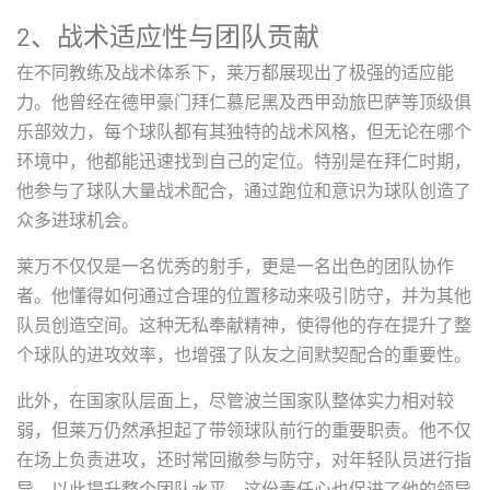
2、战术适应性与团队贡献
在不同教练及战术体系下，莱万都展现出了极强的适应能
力。他曾经在德甲豪门拜仁慕尼黑及西甲劲旅巴萨等顶级俱
乐部效力，每个球队都有其独特的战术风格，但无论在哪个
环境中，他都能迅速找到自己的定位。特别是在拜仁时期，
他参与了球队大量战术配合，通过跑位和意识为球队创造了
众多进球机会。
莱万不仅仅是一名优秀的射手，更是一名出色的团队协作
者。他懂得如何通过合理的位置移动来吸引防守，并为其他
队员创造空间。这种无私奉献精神，使得他的存在提升了整
个球队的进攻效率，也增强了队友之间默契配合的重要性。
此外，在国家队层面上，尽管波兰国家队整体实力相对较
弱，但莱万仍然承担起了带领球队前行的重要职责。他不仅
在场上负责进攻，还时常回撤参与防守，对年轻队员进行指
导，以此提升整个团队水平。这份责任心也促进了他的领导