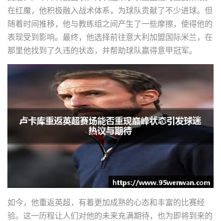
在红魔，他积极融入战术体系，为球队贡献了不少进球。但
随着时间推移，他与教练组之间产生了一些摩擦，使得他的
表现受到影响。最终，他选择前往意大利加盟国际米兰，在
那里他找到了久违的状态，并帮助球队赢得意甲冠军。
如今，他重返英超，有着更加成熟的心态和丰富的比赛经
验。这一历程让人们对他的未来充满期待，也为即将到来的