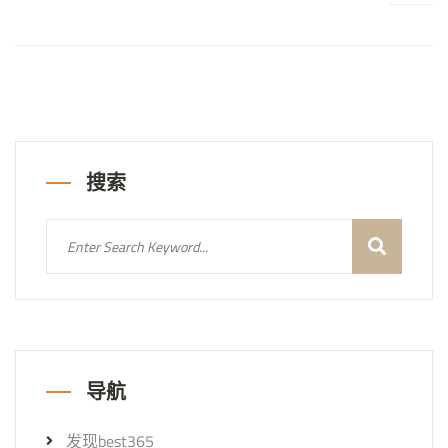
搜索
导航
发现best365