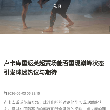
期待
卢卡库重返英超赛场能否重现巅峰状态
引发球迷热议与期待
2026-06-03 06:33:15
卢卡库重返英超赛场，球迷们纷纷讨论他能否重现巅峰状
态。经过在国际赛场的磨练和转会潮流的影响，卢卡库的回