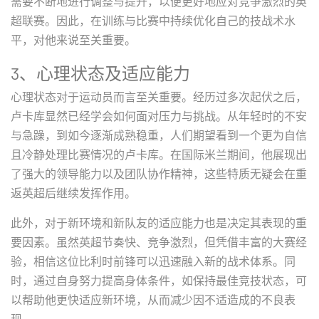
需要不断地进行调整与提升，以便更好地应对竞争激烈的英
超联赛。因此，在训练与比赛中持续优化自己的技战术水
平，对他来说至关重要。
3、心理状态及适应能力
心理状态对于运动员而言至关重要。经历过多次起伏之后，
卢卡库显然已经学会如何面对压力与挑战。从年轻时的不安
与急躁，到如今逐渐成熟稳重，人们期望看到一个更为自信
且冷静处理比赛情况的卢卡库。在国际米兰期间，他展现出
了强大的领导能力以及团队协作精神，这些特质无疑会在重
返英超后继续发挥作用。
此外，对于新环境和新队友的适应能力也是决定其表现的重
要因素。虽然英超节奏快、竞争激烈，但凭借丰富的大赛经
验，相信这位比利时前锋可以迅速融入新的战术体系。同
时，通过自身努力提高身体条件，如保持最佳竞技状态，可
以帮助他更快适应新环境，从而减少因不适造成的不良表
现。