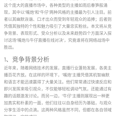
这个庞大的直播市场中，各种类型的主播如雨后春笋般涌
现，其中以“嘴炮”和“牛仔”两种风格的主播最为引人注目。前
者以其幽默诙谐、口才出众而受到年轻观众的追捧；后者则
凭借其独特的个性和魅力吸引了大量忠实粉丝。本文将从竞
争背景、表现形式、受众分析以及未来趋势四个方面深入探
讨这场“嘴炮与牛仔直播在线对决”，究竟谁将在网络战场中
胜出。
1、竞争背景分析
近年来，随着网络技术的发展，直播行业蓬勃发展，各类主
播百花齐放。在这样的环境下，“嘴炮”主播凭借其机智幽默
和语言才能迅速赢得了大量关注。他们常常通过快速反应和
即兴发挥来吸引观众，不仅能够轻松调动气氛，还能通过有
趣的话题激发讨论。而另一边，“牛仔”主播则展现出一种更
加真实和朴素的一面，他们往往以自身经历为基础，与观众
分享生活中的点滴。这两种风格虽然不同，但都在各自领域