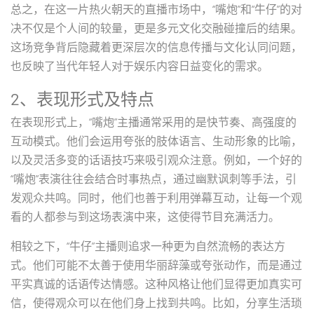
总之，在这一片热火朝天的直播市场中，“嘴炮”和“牛仔”的对
决不仅是个人间的较量，更是多元文化交融碰撞后的结果。
这场竞争背后隐藏着更深层次的信息传播与文化认同问题，
也反映了当代年轻人对于娱乐内容日益变化的需求。
2、表现形式及特点
在表现形式上，“嘴炮”主播通常采用的是快节奏、高强度的
互动模式。他们会运用夸张的肢体语言、生动形象的比喻，
以及灵活多变的话语技巧来吸引观众注意。例如，一个好的
“嘴炮”表演往往会结合时事热点，通过幽默讽刺等手法，引
发观众共鸣。同时，他们也善于利用弹幕互动，让每一个观
看的人都参与到这场表演中来，这使得节目充满活力。
相较之下，“牛仔”主播则追求一种更为自然流畅的表达方
式。他们可能不太善于使用华丽辞藻或夸张动作，而是通过
平实真诚的话语传达情感。这种风格让他们显得更加真实可
信，使得观众可以在他们身上找到共鸣。比如，分享生活琐