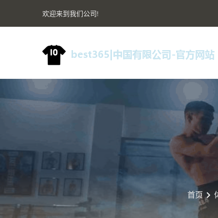
欢迎来到我们公司!
首页