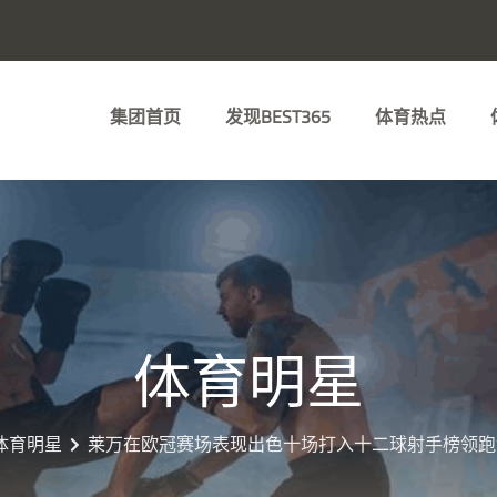
集团首页
发现BEST365
体育热点
体育明星
体育明星
莱万在欧冠赛场表现出色十场打入十二球射手榜领跑