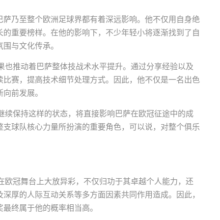
巴萨乃至整个欧洲足球界都有着深远影响。他不仅用自身绝
长的重要榜样。在他的影响下，不少年轻小将逐渐找到了自
氛围与文化传承。
成果也推动着巴萨整体技战术水平提升。通过分享经验以及
读比赛，提高技术细节处理方式。因此，他不仅是一名出色
断向前发展。
否继续保持这样的状态，将直接影响巴萨在欧冠征途中的成
整支球队核心力量所扮演的重要角色，可以说，对整个俱乐
够在欧冠舞台上大放异彩，不仅归功于其卓越个人能力，还
及深厚的人际互动关系等多方面因素共同作用造成。因此，
奖最终属于他的概率相当高。