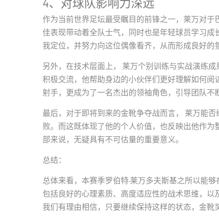
4、对球队影响力深远
作为当前世界足坛最受瞩目的前锋之一，莱万对于
佳表现带动着全队士气，同时也是年轻球员学习成
我定位，并努力向这位偶像看齐，从而形成良好的
另外，在技术层面上， 莱万个别训练与实战演练
积极交流，他帮助身边的小伙伴们更好理解如何阅
射手，更成为了一名杰出的领袖角色，引导团队不
最后，对于即将到来的金靴争夺战而言， 莱万能
败。而这既体现了他的个人价值，也反映出他作为
部来说，无疑具有不可估量的重要意义。
总结：
总体来看，本赛季罗伯特·莱万多夫斯基之所以能
包括良好的心理素质、高度适应性的战术思维，以
我们有理由相信，只要继续保持这样的状态，金靴