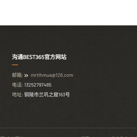
沟通BEST365官方网站
邮箱:
mrtlhmua@126.com
电话:
13252797465
地址:
铜陵市兰巩之窟163号