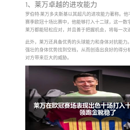
1、莱万卓越的进攻能力
罗伯特·莱万多夫斯基以其超凡的进攻能力著称。
赛季欧冠十场比赛中，他能够打入十二球，这一数
莱万都能轻松应对，并且善于把握机会，将每一次
此外，莱万还具备优秀的头球能力和身体对抗能力
强壮的身体优势找到空档，从而创造出良好的得分
对方带来巨大的威胁。