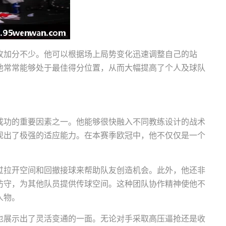
攻加分不少。他可以根据场上局势变化迅速调整自己的站
他常常能够处于最佳得分位置，从而大幅提高了个人及球队
成功的重要因素之一。他能够很快融入不同教练设计的战术
现出了极强的适应能力。在本赛季欧冠中，他不仅仅是一个
过拉开空间和回撤接球来帮助队友创造机会。此外，他还非
防守，为其他队员提供传球空间。这种团队协作精神使他不
人物。
也展示出了灵活变通的一面。无论对手采取高压逼抢还是收