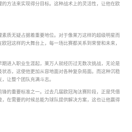
理的方法来实现得分目标。这种战术上的灵活性，让他在欧
。
理素质无疑占据着重要地位。对于像莱万这样的超级明星而
在欧冠这样的大舞台上，每一场比赛都关系到荣誉和未来，
早期进入职业生涯起，莱万人就经历过无数次挑战，无论是
技状态，这使他更加从容地面对各种复杂局面。而这种沉稳
友，让整个团队充满斗志。
前锋的重要标准之一。过去几届欧冠淘汰赛阶段，正是凭借
破，在需要的时候总能为球队提供解决方案，这也让他赢得